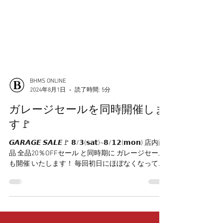
BHMS ONLINE
2024年8月1日
読了時間: 5分
ガレージセールを同時開催しま
す🚩
𝙂𝘼𝙍𝘼𝙂𝙀 𝙎𝘼𝙇𝙀🚩 𝟴/𝟯(𝘀𝗮𝘁)~𝟴/𝟭𝟮(𝗺𝗼𝗻) 店内商
品 全品20％OFFセール と同時期に ガレージセール
も開催 いたします！ 毎回初日にほぼなくなってし
まうほど人気です！✨ max...