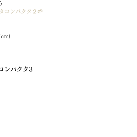
ら
タコンパクタ２🌱
cm)
）
コンパクタ3