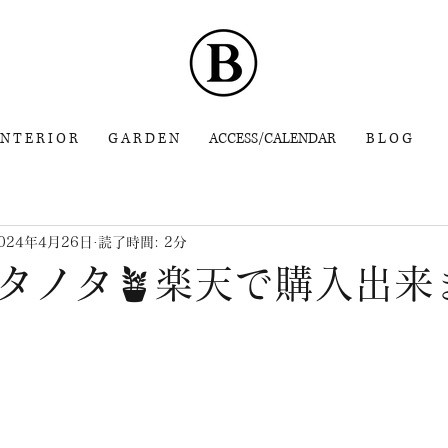
 N T E R I O R
G A R D E N
ACCESS/CALENDAR
B L O G
024年4月26日
読了時間: 2分
タノタ🪴楽天で購入出来