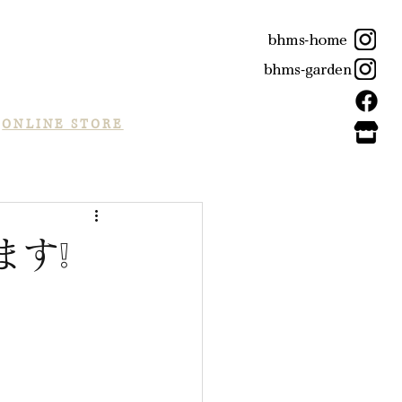
ONLINE STORE
ます❕