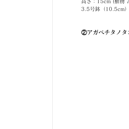
高さ：15cm (植物 7
3.5号鉢（10.5cm
②アガベチタノタ