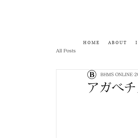
H O M E
A B O U T
I
All Posts
BHMS ONLINE
2
アガベチ