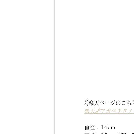
👇楽天ページはこち
楽天🔗アガベチタノ
直径：14cm