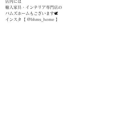
店内には
輸入家具・インテリア専門店の
バムズホームもございます🕊
インスタ【 @bhms_home 】
📍岐阜市長良井田50-1
ホーム&ガーデン　バムズ
10:00〜18:00
水曜定休日（祝日は営業）
📞058-296-3133 
__________________________
バムズガーデン
観葉植物専門店
岐阜観葉植物
観葉植物
岐阜市観葉植物
希少観葉植物
お役立ち情報
アデニウム
塊根植物
キョウチクトウ