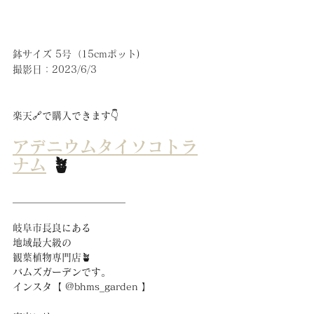
鉢サイズ 5号（15cmポット)  
撮影日：2023/6/3
楽天🔗で購入できます👇
アデニウムタイソコトラ
ナム
 🪴
_______________________
岐阜市長良にある
地域最大級の
観葉植物専門店🪴
バムズガーデンです。
インスタ【 @bhms_garden 】