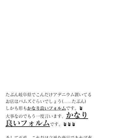
たぶん岐阜県でこんだけアデニウム置いてる
お店はバムズぐらいでしょう(……たぶん)
しかも形も
かなり良いフォルム
です。🪴
かなり
大事なのでもう一度言います、
良いフォルム
です。🪴🪴🪴
そして正直、これだけ立派な商品であれば
市