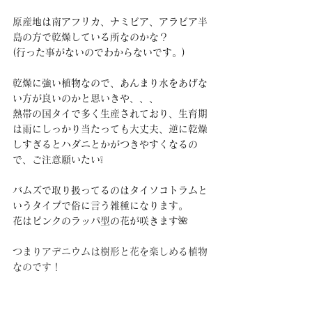
原産地は南アフリカ、ナミビア、アラビア半
島の方で乾燥している所なのかな？
(行った事がないのでわからないです。)
乾燥に強い植物なので、あんまり水をあげな
い方が良いのかと思いきや、、、
熱帯の国タイで多く生産されており、生育期
は雨にしっかり当たっても大丈夫、逆に乾燥
しすぎるとハダニとかがつきやすくなるの
で、ご注意願いたい❕
バムズで取り扱ってるのはタイソコトラムと
いうタイプで俗に言う雑種になります。
花はピンクのラッパ型の花が咲きます🌺
つまりアデニウムは樹形と花を楽しめる植物
なのです！