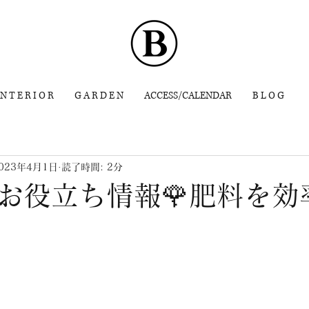
 N T E R I O R
G A R D E N
ACCESS/CALENDAR
B L O G
023年4月1日
読了時間: 2分
お役立ち情報🌹肥料を効