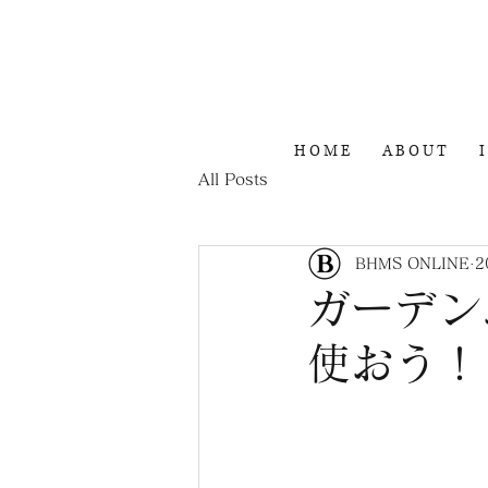
H O M E
A B O U T
I
All Posts
BHMS ONLINE
2
ガーデン
使おう！