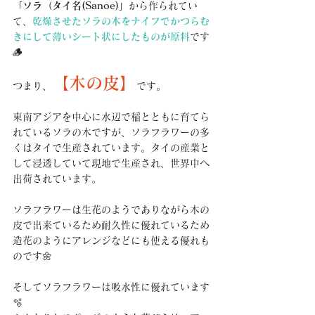
「ソラ（タイ名(Sanoe)」
から作られてい
て、
乾燥させたソラの木をナイフでかつらむ
きにして薄いシート状にしたものが原料
です
🪵
【木の皮】
つまり、
です。
東南アジアを中心に水辺で稲とともに育てら
れているソラの木ですが、ソラフラワーの多
くはタイで生産されています。タイの産業と
して浸透していて現地で生産され、世界中へ
出荷されています。
ソラフラワーは生花のようでありながら木の
皮で出来ているため耐久性に優れているため
造花のようにアレンジなどにも使える優れも
のです🌼
そしてソラフラワーは吸水性に優れています
🫧