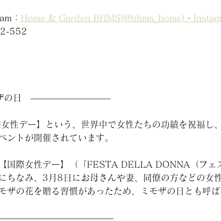
ram：
Home & Garden BHMS(@bhms_home) • Ins
2-552
モザの日　―――――――――
際女性デー】という、世界中で女性たちの功績を祝福し
ベントが開催されています。
【国際女性デー】（
「FESTA DELLA DONNA（フ
にちなみ、3月8日に
お母さんや妻、同僚の方などの女
モザの花を贈る習慣があったため、ミモザの日とも呼ば
―――――――――――――