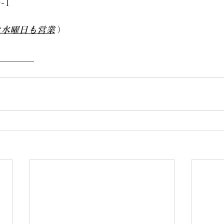
-1
は水曜日も営業
 ）
________