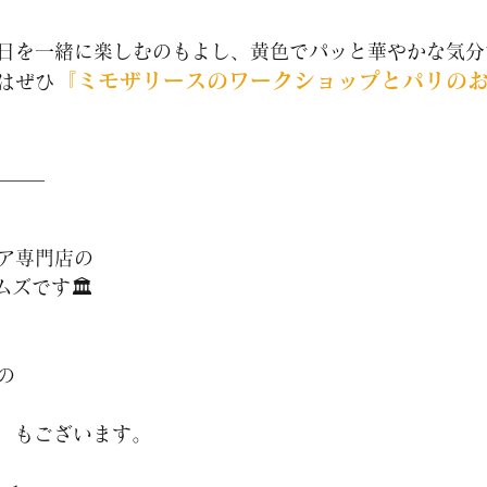
日を一緒に楽しむのもよし、黄色でパッと華やかな気分
『ミモザリースのワークショップとパリの
はぜひ
_____
ア専門店の
ズです🏛️
の
 】もございます。