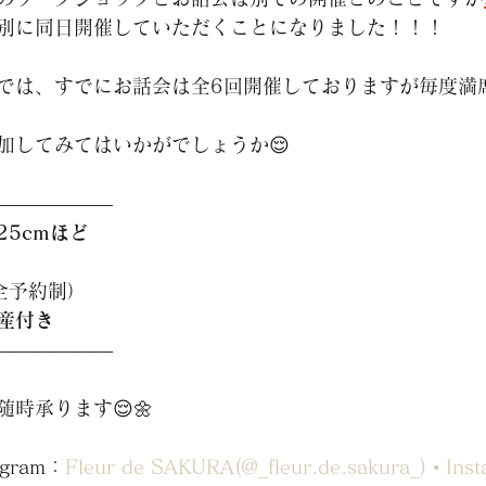
別に同日開催していただくことになりました！！！
では、すでにお話会は全6回開催しておりますが毎度満
加してみてはいかがでしょうか😌
――――――
5cmほど
全予約制）
産付き
――――――
時承ります😌🌼
gram：
Fleur de SAKURA(@_
fleur.de.sakura
_) • I