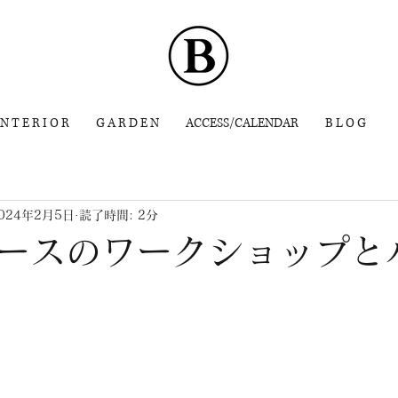
 N T E R I O R
G A R D E N
ACCESS/CALENDAR
B L O G
024年2月5日
読了時間: 2分
ースのワークショップと