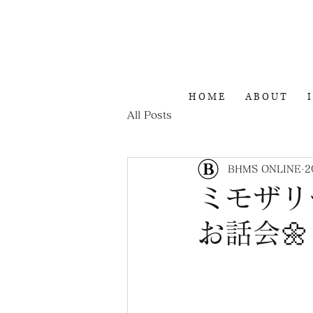
H O M E
A B O U T
I
All Posts
BHMS ONLINE
2
ミモザリ
お話会🌼