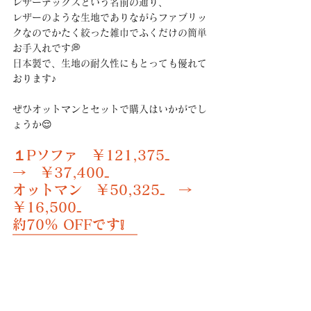
レザーテックスという名前の通り、
レザーのような生地でありながらファブリッ
クなのでかたく絞った雑巾でふくだけの簡単
お手入れです💭
日本製で、生地の耐久性にもとっても優れて
おります♪
ぜひオットマンとセットで購入はいかがでし
ょうか😌
１Pソファ　￥121,375₋　
→　￥37,400₋
オットマン　￥50,325₋　→　
￥16,500₋
約70％ OFFです❕
￣￣￣￣￣￣￣￣￣