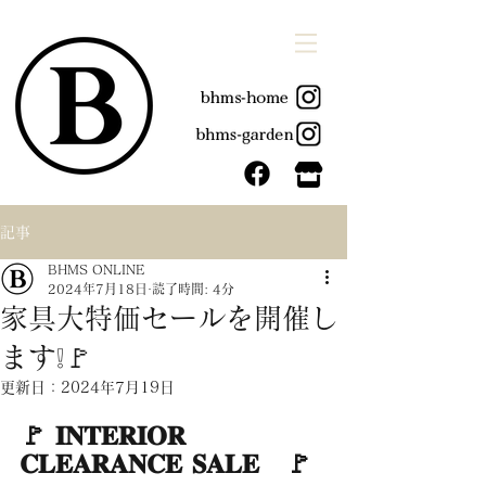
記事
BHMS ONLINE
2024年7月18日
読了時間: 4分
家具大特価セールを開催し
ます❕🚩
更新日：
2024年7月19日
🚩 𝐈𝐍𝐓𝐄𝐑𝐈𝐎𝐑 
𝐂𝐋𝐄𝐀𝐑𝐀𝐍𝐂𝐄 𝐒𝐀𝐋𝐄　🚩