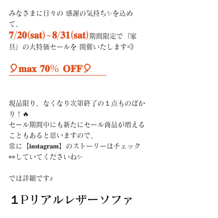
みなさまに日々の 感謝の気持ち✨を込め
て、 
𝟕/𝟐𝟎(𝐬𝐚𝐭)~𝟖/𝟑𝟏(𝐬𝐚𝐭)
期間限定で『家
具』の大特価セールを 開催いたします💨
🎈𝐦𝐚𝐱 𝟕𝟎% 𝐎𝐅𝐅🎈 
￣￣￣￣￣￣￣￣￣￣
現品限り、なくなり次第終了の１点ものばか
り！🔥
セール期間中にも新たにセール商品が増える
こともあると思いますので、
常に【𝐢𝐧𝐬𝐭𝐚𝐠𝐫𝐚𝐦】のストーリーはチェック
👀していてくださいね✨
では詳細です♪
１Pリアルレザーソファ