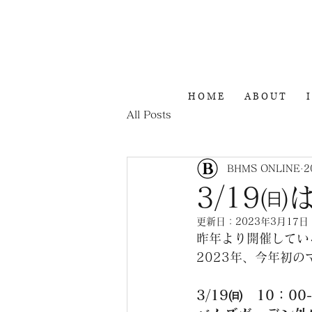
H O M E
A B O U T
I
All Posts
BHMS ONLINE
2
3/19㈰
更新日：
2023年3月17日
昨年より開催してい
2023年、今年初
3/19㈰　10：00