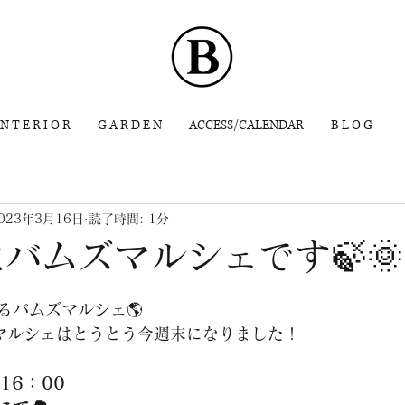
 N T E R I O R
G A R D E N
ACCESS/CALENDAR
B L O G
023年3月16日
読了時間: 1分
はバムズマルシェです🍃🌞
るバムズマルシェ🌎
のマルシェはとうとう今週末になりました！
-16：00