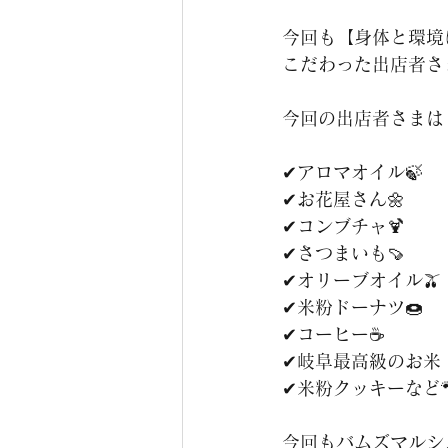
今回も【身体と環境
こだわった出店者さ
今回の出店者さまは
✔アロマオイル🍃
✔お花屋さん🌼
✔コンブチャ🍹
✔さつまいも🍠
✔オリーブオイル🫒
✔米粉ドーナツ🍩
✔コーヒー☕
✔岐阜最高級のお米
✔米粉クッキーなど
今回もバムズマルシ